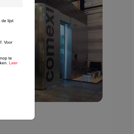
e lijst
f. Voor
knop te
rken.
Leer