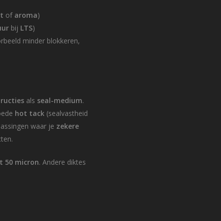
t
of
aroma
)
uur
bij
LTS
)
orbeeld minder blokkeren,
ructies
als
seal-medium
.
oede
hot tack
(sealvastheid
epassingen waar je
zekere
cten.
t 50 micron
. Andere diktes