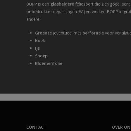
BOPP
is een
glasheldere
foliesoort die zich goed leen
onbedrukte
toepassingen. Wij verwerken BOPP in gro
andere:
Groente
(eventueel met
perforatie
voor ventilati
Koek
IJs
Snoep
Bloemenfolie
CONTACT
OVER ON