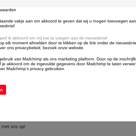
ente
,
koek
,
ijs
,
snoep
en
rwaarden
le running op de machine
kte
als
onbedrukte BOPP
taande vakje aan om akkoord te geven dat wij u mogen toevoegen aan d
uwsbrief.
 geef ik akkoord om mij toe te voegen aan de nieuwsbrief
ags)
of als
laminaatfolie
,
 op elk moment afmelden door te klikken op de link onder de nieuwsbrie
over ons privacybeleid, bezoek onze website.
nes zoals
HFFS
,
VFFS
,
id of een specifieke
bruik van Mailchimp als ons marketing platform. Door op de inschrijf
ef je akkoord om de ingevulde gegevens door Mailchimp te laten verwe
 logische keuze. Standaard
er Mailchimp’s privacy gebruiken.
 tot 40 micron
en diverse
.
 flexodruk
en opties zoals
 of 8 mm
) of
rondelstans
t
met ons op!