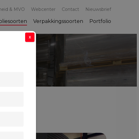
heid & MVO
Webcenter
Contact
Nieuwsbrief
oliesoorten
Verpakkingssoorten
Portfolio
X