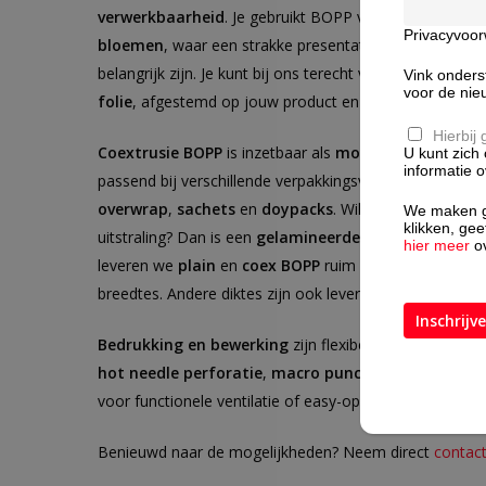
verwerkbaarheid
. Je gebruikt BOPP veel voor o.a.
gro
Privacyvoo
bloemen
, waar een strakke presentatie en een stabie
belangrijk zijn. Je kunt bij ons terecht voor zowel
bedru
Vink onders
voor de nie
folie
, afgestemd op jouw product en proces.
Hierbij
Coextrusie BOPP
is inzetbaar als
mono-film (enkella
U kunt zich
informatie 
passend bij verschillende verpakkingsvormen en machi
overwrap
,
sachets
en
doypacks
. Wil je extra stevighe
We maken ge
klikken, ge
uitstraling? Dan is een
gelamineerde opbouw
vaak een
hier meer
ov
leveren we
plain
en
coex BOPP
ruim uit voorraad in
20
breedtes. Andere diktes zijn ook leverbaar op aanvraag
Bedrukking en bewerking
zijn flexibel: tot
10 kleuren
hot needle perforatie
,
macro punch
(gatdiameter
4
voor functionele ventilatie of easy-open toepassingen.
Benieuwd naar de mogelijkheden? Neem direct
contac