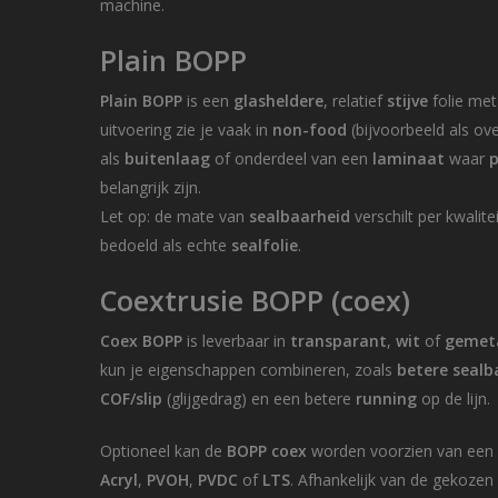
machine.
Plain BOPP
Plain BOPP
is een
glasheldere
, relatief
stijve
folie met
uitvoering zie je vaak in
non-food
(bijvoorbeeld als ov
als
buitenlaag
of onderdeel van een
laminaat
waar
p
belangrijk zijn.
Let op: de mate van
sealbaarheid
verschilt per kwalite
bedoeld als echte
sealfolie
.
Coextrusie BOPP (coex)
Coex BOPP
is leverbaar in
transparant
,
wit
of
gemeta
kun je eigenschappen combineren, zoals
betere sealb
COF/slip
(glijgedrag) en een betere
running
op de lijn.
Optioneel kan de
BOPP coex
worden voorzien van ee
Acryl
,
PVOH
,
PVDC
of
LTS
. Afhankelijk van de gekozen 