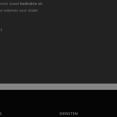
t voor zowel
bedrukte
als
te volumes voor onder
e)
S
DIENSTEN