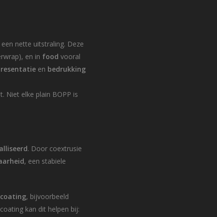
 een nette uitstraling. Deze
erwrap), en in
food
vooral
resentatie
en
bedrukking
it. Niet elke plain BOPP is
lliseerd
. Door coextrusie
aarheid
, een stabiele
n
coating
, bijvoorbeeld
coating kan dit helpen bij: