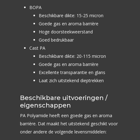
Traditioneel Flexo
Drukvoorbereiding
Kaas
Verpakkingssoort
PE Polyethyleen
BOPA
Flexodrukken
Beschikbare dikte: 15-25 micron
Vlees en Vleeswaren
Barrière Polyethyleen
Portfolio
Flowpack
Goede gas en aroma barrière
Lamineren
Vis, Schaal- en Schelp
BOPP
Hoge doorsteekweerstand
VFFS
Home
Rollen of vellen sni
Goed bedrukbaar
Brood en Banket
PA Polyamide
Quadro Seal
Cast PA
Over ons
Perforeren en Pun
Snoep en Suikerware
PET
Doypack
Beschikbare dikte: 20-115 micron
Vacatures
Warehouse en Distr
Goede gas en aroma barrière
Chocolade
Bio Based Folie
Punchfolie
Downloads
Excellente transparantie en glans
Chips, Nootjes en Zou
Laminaten
Sachets
Laat zich uitstekend dieptrekken
Kwaliteitsmanageme
Kant-en-klaar maaltij
Topseal Folie
Inpakpapier bedrukk
Duurzaamheid & MV
Beschikbare uitvoeringen /
IJs
Flowpack folie
Webcenter
eigenschappen
Soepen en Sauzen
Contact
PA Polyamide heeft een goede gas en aroma
barrière. Dat maakt het uitstekend geschikt voor
Nieuwsbrief
Petfood
onder andere de volgende levensmiddelen:
Non Food