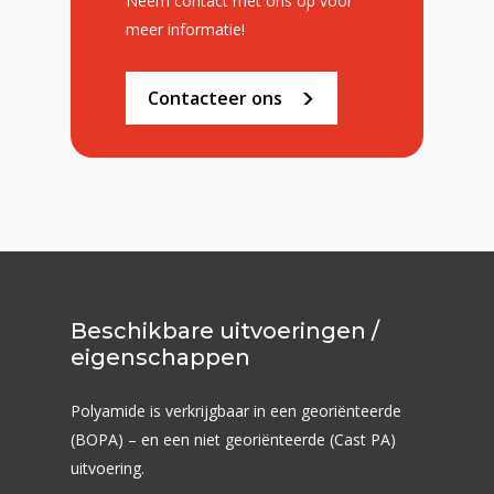
Neem contact met ons op voor
meer informatie!
Contacteer ons
Beschikbare uitvoeringen /
eigenschappen
Flexodrukkerij
Polyamide is verkrijgbaar in een georiënteerde
Marktsegmenten
Druktechnieken
(BOPA) – en een niet georiënteerde (Cast PA)
Smart Digital Flexo
Productieprocessen
uitvoering.
Foliesoorten
Groente & fruit