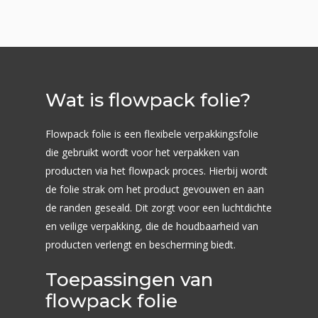
Wat is flowpack folie?
Flexodrukkerij
Flowpack folie is een flexibele verpakkingsfolie
die gebruikt wordt voor het verpakken van
Marktsegmenten
Druktechnieken
producten via het flowpack proces. Hierbij wordt
Smart Digital Flexo
de folie strak om het product gevouwen en aan
Productieprocessen
Foliesoorten
Groente & fruit
de randen geseald. Dit zorgt voor een luchtdichte
Traditioneel Flexo
Drukvoorbereiding
Kaas
Verpakkingssoort
PE Polyethyleen
en veilige verpakking, die de houdbaarheid van
Flexodrukken
producten verlengt en bescherming biedt.
Vlees en Vleeswaren
Barrière Polyethyleen
Portfolio
Flowpack
Lamineren
Vis, Schaal- en Schelp
Toepassingen van
BOPP
VFFS
flowpack folie
Home
Rollen of vellen sni
Brood en Banket
PA Polyamide
Quadro Seal