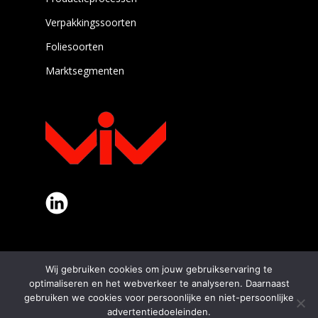
Verpakkingssoorten
Foliesoorten
Marktsegmenten
Wij gebruiken cookies om jouw gebruikservaring te
optimaliseren en het webverkeer te analyseren. Daarnaast
Algemene voorwaarden
Privacyverklaring
gebruiken we cookies voor persoonlijke en niet-persoonlijke
Website gemaakt met ♥ in Amsterdam door
advertentiedoeleinden.