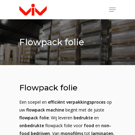
Flowpack folie
Flowpack folie
Een soepel en
efficiënt verpakkingsproces
op
uw
flowpack machine
begint met de juiste
flowpack folie
. Wij leveren
bedrukte
en
onbedrukte
flowpack folie voor
food
en
non-
food bedrijven
. Van
monofilms
tot
laminaten
,