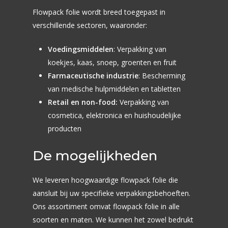
Over ons
Perforeren en Pun
Snoep en Suikerware
PET
Flowpack folie wordt breed toegepast in
Doypack
Vacatures
Warehouse en Distr
verschillende sectoren, waaronder:
Chocolade
Bio Based Folie
Punchfolie
Downloads
Chips, Nootjes en Zou
Laminaten
Voedingsmiddelen
: Verpakking van
Sachets
Kwaliteitsmanageme
koekjes, kaas, snoep, groenten en fruit
Kant-en-klaar maaltij
Topseal Folie
Inpakpapier bedrukk
Duurzaamheid & MV
Farmaceutische industrie
: Bescherming
IJs
Flowpack folie
Webcenter
van medische hulpmiddelen en tabletten
Retail en non-food:
Verpakking van
Soepen en Sauzen
Contact
cosmetica, elektronica en huishoudelijke
Nieuwsbrief
Petfood
producten
Non Food
De mogelijkheden
Rozen
We leveren hoogwaardige flowpack folie die
aansluit bij uw specifieke verpakkingsbehoeften.
Ons assortiment omvat flowpack folie in alle
soorten en maten. We kunnen het zowel bedrukt