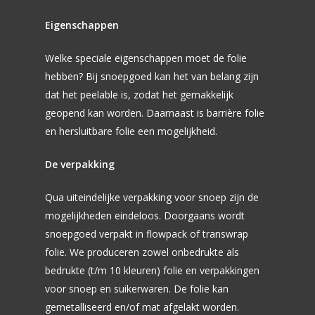
Traditioneel Flexo
Drukvoorbereiding
Kaas
Verpakkingssoort
PE Polyethyleen
Eigenschappen
Flexodrukken
Vlees en Vleeswaren
Barrière Polyethyleen
Portfolio
Flowpack
Lamineren
Welke speciale eigenschappen moet de folie
Vis, Schaal- en Schelp
BOPP
VFFS
hebben? Bij snoepgoed kan het van belang zijn
Home
Rollen of vellen sni
Brood en Banket
PA Polyamide
Quadro Seal
dat het peelable is, zodat het gemakkelijk
Over ons
Perforeren en Pun
geopend kan worden. Daarnaast is barrière folie
Snoep en Suikerware
PET
Doypack
Vacatures
en hersluitbare folie een mogelijkheid.
Warehouse en Distr
Chocolade
Bio Based Folie
Punchfolie
Downloads
De verpakking
Chips, Nootjes en Zou
Laminaten
Sachets
Kwaliteitsmanageme
Kant-en-klaar maaltij
Topseal Folie
Qua uiteindelijke verpakking voor snoep zijn de
Inpakpapier bedrukk
Duurzaamheid & MV
mogelijkheden eindeloos. Doorgaans wordt
IJs
Flowpack folie
Webcenter
snoepgoed verpakt in flowpack of transwrap
Soepen en Sauzen
Contact
folie. We produceren zowel onbedrukte als
bedrukte (t/m 10 kleuren) folie en verpakkingen
Nieuwsbrief
Petfood
voor snoep en suikerwaren. De folie kan
Non Food
gemetalliseerd en/of mat afgelakt worden.