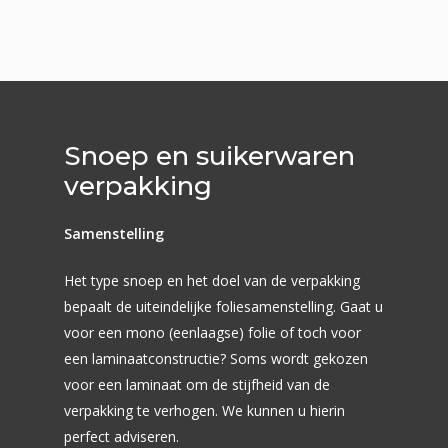
Snoep en suikerwaren
verpakking
Samenstelling
Het type snoep en het doel van de verpakking
bepaalt de uiteindelijke foliesamenstelling. Gaat u
voor een mono (eenlaagse) folie of toch voor
Flexodrukkerij
een laminaatconstructie? Soms wordt gekozen
Marktsegmenten
Druktechnieken
voor een laminaat om de stijfheid van de
verpakking te verhogen. We kunnen u hierin
Smart Digital Flexo
Productieprocessen
Foliesoorten
Groente & fruit
perfect adviseren.