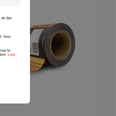
e lijst
f. Voor
knop te
rken.
Leer