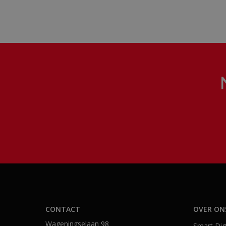
CONTACT
OVER ON
Wageningselaan 98
Smart Digi