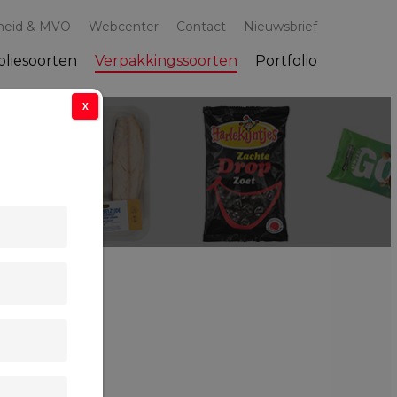
heid & MVO
Webcenter
Contact
Nieuwsbrief
oliesoorten
Verpakkingssoorten
Portfolio
X