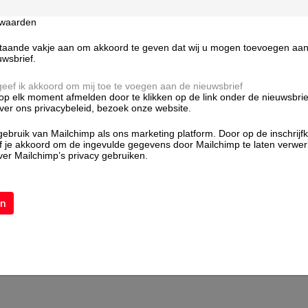
rwaarden
taande vakje aan om akkoord te geven dat wij u mogen toevoegen aan d
te
verpakkingen. Een
uwsbrief.
jk vers te houden. De
inaties en heeft een
 geef ik akkoord om mij toe te voegen aan de nieuwsbrief
 op elk moment afmelden door te klikken op de link onder de nieuwsbrie
is waar we bij VIV naar
over ons privacybeleid, bezoek onze website.
bruik van Mailchimp als ons marketing platform. Door op de inschrijf
ef je akkoord om de ingevulde gegevens door Mailchimp te laten verwe
waar flexibele verpakkingen
er Mailchimp’s privacy gebruiken.
orten zijn
doypacks
,
u helpen met bedrukte en
u benieuwd of we ook voor
em dan
contact
met ons op!
soorten.