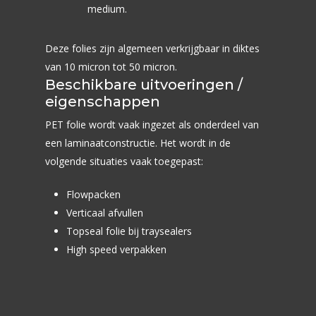
medium.
IJs
Flowpack folie
Webcenter
Soepen en Sauzen
Contact
Deze folies zijn algemeen verkrijgbaar in diktes
Nieuwsbrief
Petfood
van 10 micron tot 50 micron.
Beschikbare uitvoeringen /
Non Food
eigenschappen
Rozen
PET folie wordt vaak ingezet als onderdeel van
een laminaatconstructie. Het wordt in de
volgende situaties vaak toegepast:
Flowpacken
Verticaal afvullen
Topseal folie
bij traysealers
High speed verpakken