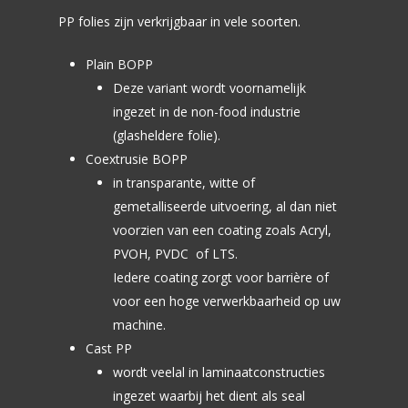
PP folies zijn verkrijgbaar in vele soorten.
Flexodrukkerij
Plain BOPP
Marktsegmenten
Druktechnieken
Deze variant wordt voornamelijk
Smart Digital Flexo
Productieprocessen
Foliesoorten
Groente & fruit
ingezet in de non-food industrie
(glasheldere folie).
Traditioneel Flexo
Drukvoorbereiding
Kaas
Verpakkingssoort
PE Polyethyleen
Coextrusie BOPP
Flexodrukken
Vlees en Vleeswaren
in transparante, witte of
Barrière Polyethyleen
Portfolio
Flowpack
gemetalliseerde uitvoering, al dan niet
Lamineren
Vis, Schaal- en Schelp
BOPP
VFFS
voorzien van een coating zoals Acryl,
Home
Rollen of vellen sni
Brood en Banket
PA Polyamide
PVOH, PVDC of LTS.
Quadro Seal
Over ons
Perforeren en Pun
Iedere coating zorgt voor barrière of
Snoep en Suikerware
PET
Doypack
voor een hoge verwerkbaarheid op uw
Vacatures
Warehouse en Distr
Chocolade
Bio Based Folie
machine.
Punchfolie
Downloads
Cast PP
Chips, Nootjes en Zou
Laminaten
Sachets
Kwaliteitsmanageme
wordt veelal in laminaatconstructies
Kant-en-klaar maaltij
Topseal Folie
Inpakpapier bedrukk
ingezet waarbij het dient als seal
Duurzaamheid & MV