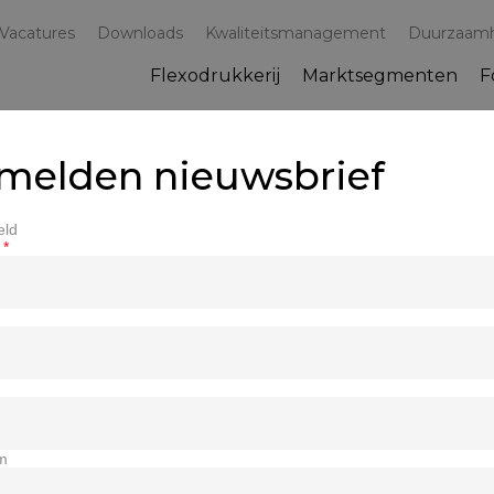
Vacatures
Downloads
Kwaliteitsmanagement
Duurzaam
Flexodrukkerij
Marktsegmenten
F
melden nieuwsbrief
eld
s
*
m
am