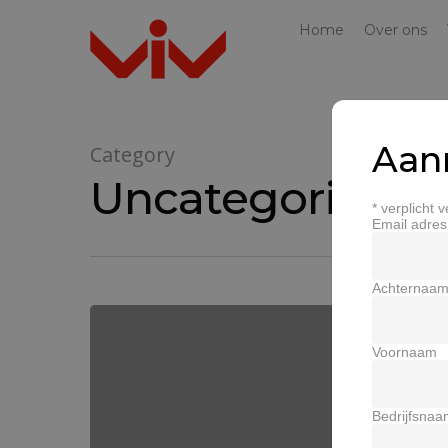
Home
Over ons
Aan
Category
Uncategorized
*
verplicht v
Email adre
Achternaa
Voornaam
Bedrijfsna