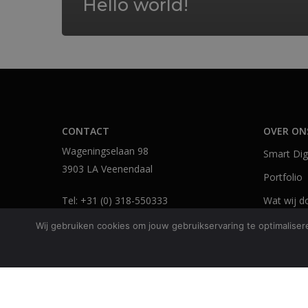
Hello world!
CONTACT
OVER ON
Wageningselaan 98
Smart Digi
3903 LA Veenendaal
Portfolio
Tel:
+31 (0) 318-550333
Wat wij d
Fax:
+31 (0) 318-524014
Vacatures
Wij gebruiken cookies om jouw gebruikservaring te optimaliser
Email:
info@viv.nl