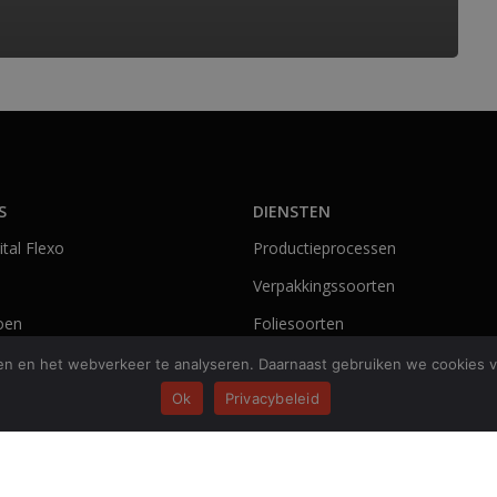
S
DIENSTEN
tal Flexo
Productieprocessen
Verpakkingssoorten
oen
Foliesoorten
Marktsegmenten
en en het webverkeer te analyseren. Daarnaast gebruiken we cookies vo
Ok
Privacybeleid