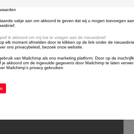
rwaarden
taande vakje aan om akkoord te geven dat wij u mogen toevoegen aan d
uwsbrief.
 geef ik akkoord om mij toe te voegen aan de nieuwsbrief
 op elk moment afmelden door te klikken op de link onder de nieuwsbrie
over ons privacybeleid, bezoek onze website.
bruik van Mailchimp als ons marketing platform. Door op de inschrijf
ef je akkoord om de ingevulde gegevens door Mailchimp te laten verwe
er Mailchimp’s privacy gebruiken.