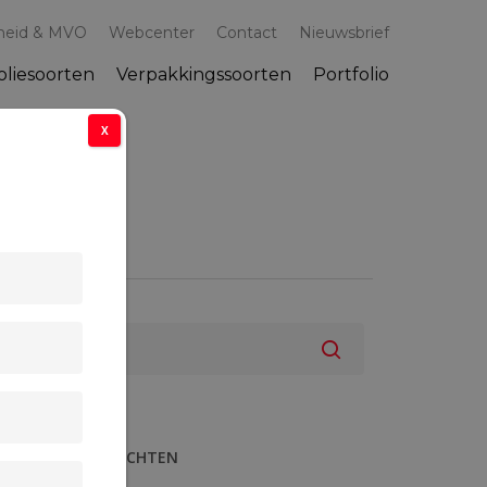
heid & MVO
Webcenter
Contact
Nieuwsbrief
oliesoorten
Verpakkingssoorten
Portfolio
X
RECENTE BERICHTEN