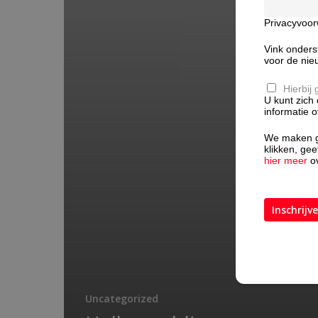
Privacyvoo
Vink onders
voor de nie
Hierbij
U kunt zich
informatie 
We maken ge
klikken, ge
hier meer
ov
Uncategorized