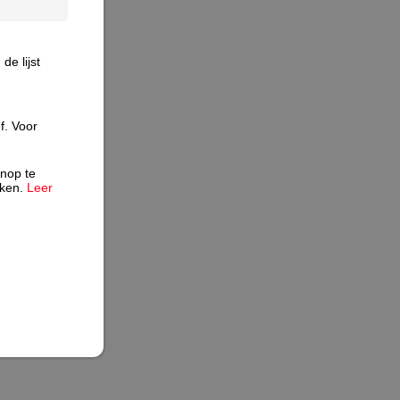
Hello world!
e lijst
f. Voor
knop te
rken.
Leer